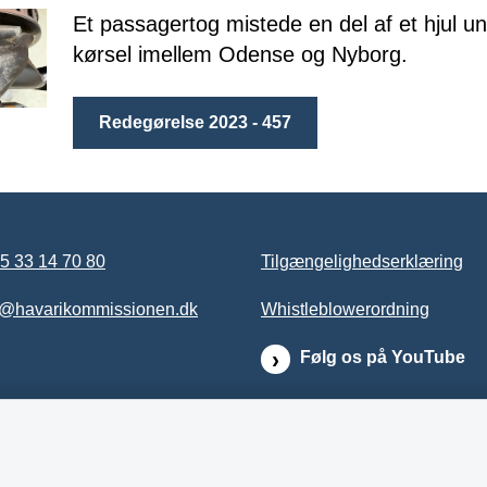
Et passagertog mistede en del af et hjul u
kørsel imellem Odense og Nyborg.
Redegørelse 2023 - 457
5 33 14 70 80
Tilgængelighedserklæring
b@havarikommissionen.dk
Whistleblowerordning
Følg os på YouTube