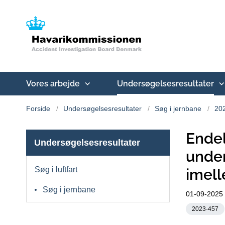
Vores arbejde
Undersøgelsesresultater
Forside
Undersøgelsesresultater
Søg i jernbane
20
Endel
Undersøgelsesresultater
under
Søg i luftfart
imel
Søg i jernbane
01-09-2025
2023-457