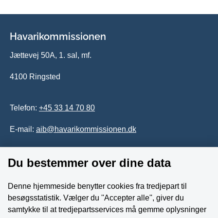
Havarikommissionen
Jættevej 50A, 1. sal, mf.
4100 Ringsted
Telefon:
+45 33 14 70 80
E-mail:
aib@havarikommissionen.dk
Du bestemmer over dine data
Tilgængelighedserklæring
Whistleblowerordning
Denne hjemmeside benytter cookies fra tredjepart til
besøgsstatistik. Vælger du ''Accepter alle'', giver du
Følg os på YouTube
samtykke til at tredjepartsservices må gemme oplysninger