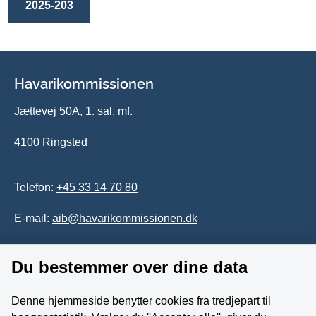
2025-203
Havarikommissionen
Jættevej 50A, 1. sal, mf.
4100 Ringsted
Telefon:
+45 33 14 70 80
E-mail:
aib@havarikommissionen.dk
Du bestemmer over dine data
Tilgængelighedserklæring
Whistleblowerordning
Denne hjemmeside benytter cookies fra tredjepart til