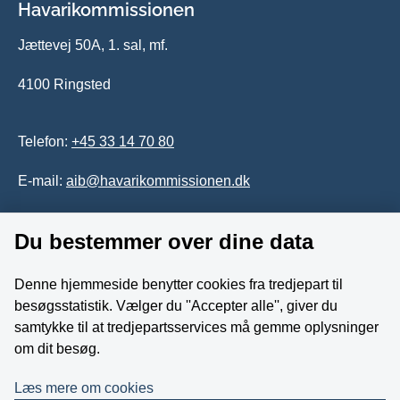
Havarikommissionen
Jættevej 50A, 1. sal, mf.
4100 Ringsted
Telefon:
+45 33 14 70 80
E-mail:
aib@havarikommissionen.dk
Du bestemmer over dine data
Tilgængelighedserklæring
Whistleblowerordning
Denne hjemmeside benytter cookies fra tredjepart til
besøgsstatistik. Vælger du ''Accepter alle'', giver du
Følg os på YouTube
samtykke til at tredjepartsservices må gemme oplysninger
om dit besøg.
Læs mere om cookies