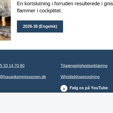
En kortslutning i forruden resulterede i gni
flammer i cockpittet.
2026-36 (Engelsk)
5 33 14 70 80
Tilgængelighedserklæring
b@havarikommissionen.dk
Whistleblowerordning
Følg os på YouTube